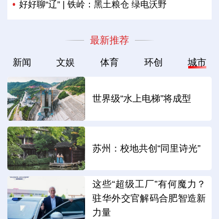
好好聊“辽” | 铁岭：黑土粮仓 绿电沃野
最新推荐
新闻
文娱
体育
环创
城市
世界级“水上电梯”将成型
苏州：校地共创“同里诗光”
这些“超级工厂”有何魔力？
驻华外交官解码合肥智造新
力量