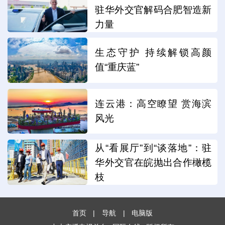
驻华外交官解码合肥智造新
力量
生态守护 持续解锁高颜
值“重庆蓝”
连云港：高空瞭望 赏海滨
风光
从“看展厅”到“谈落地”：驻
华外交官在皖抛出合作橄榄
枝
首页
|
导航
|
电脑版