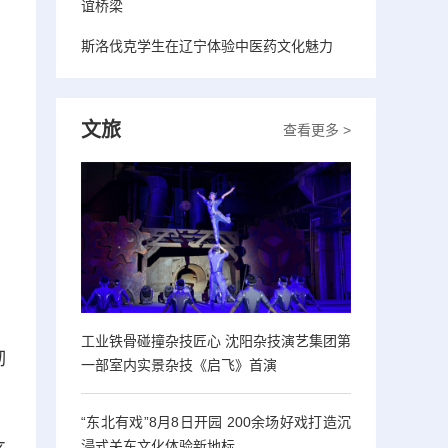
谊桥梁
斯洛伐克学生在辽宁体验中医药文化魅力
文旅
查看更多 >
工业铁骨碰撞杂技匠心 沈阳杂技演艺集团第
彻
一部室内实景杂技《启飞》首演
“东北有戏”8月8日开园 200余场好戏打造沉
浸式关东文化体验新地标