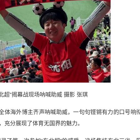
北超”揭幕战现场呐喊助威 摄影 张琪
全体海外博主齐声呐喊助威，一句句铿锵有力的口号响
，充分展现了体育无国界的魅力。