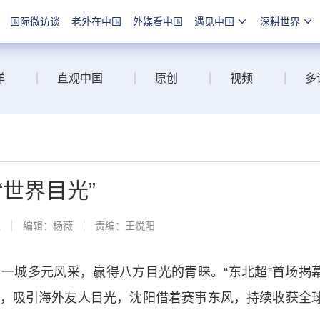
国际微访谈
老外在中国
外媒看中国
遇见中国
深耕世界
洋
直观中国
原创
视频
多
“世界目光”
线
编辑：杨薇
责编：王悦阳
城多元风采，赢得八方目光的青睐。“东北超”首场揭
，吸引海外友人目光，沈阳借着赛事东风，持续收获全