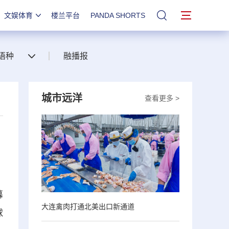
文娱体育
楼兰平台
PANDA SHORTS
站内搜索
语种
融播报
城市远洋
查看更多 >
幕
大连禽肉打通北美出口新通道
球