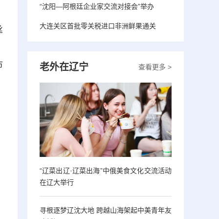
“沈阳—阿根廷企业家交流对接会”举办
大连关区首批零关税进口非洲鲜果通关
丝
、
市
老外在辽宁
查看更多 >
“辽菜出辽·辽菜出海”中俄美食文化交流活动
在辽大举行
寻根逐梦辽沈大地 跨越山海架起中美青年友