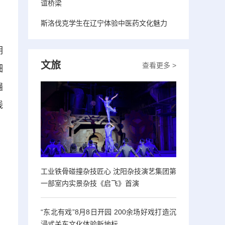
谊桥梁
斯洛伐克学生在辽宁体验中医药文化魅力
期
文旅
查看更多 >
细
遍
线
工业铁骨碰撞杂技匠心 沈阳杂技演艺集团第
一部室内实景杂技《启飞》首演
“东北有戏”8月8日开园 200余场好戏打造沉
浸式关东文化体验新地标