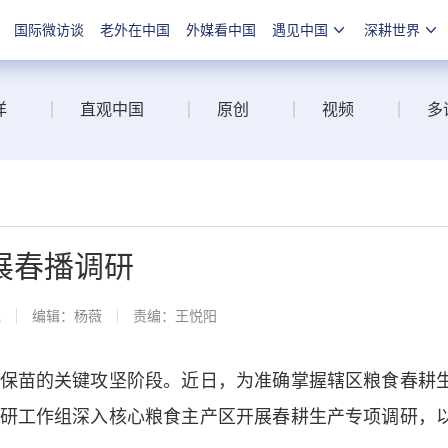
国际微访谈
老外在中国
外媒看中国
遇见中国
深耕世界
洋
直观中国
原创
视频
多
展春播调研
线
编辑：杨薇
责编：王悦阳
苗的关键攻坚阶段。近日，为准确掌握辖区粮食春耕
研工作组深入核心粮食主产区开展春耕生产专项调研，