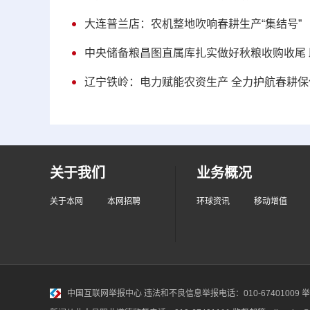
大连普兰店：农机整地吹响春耕生产“集结号”
中央储备粮昌图直属库扎实做好秋粮收购收尾
辽宁铁岭：电力赋能农资生产 全力护航春耕保
关于我们
业务概况
关于本网
本网招聘
环球资讯
移动增值
中国互联网举报中心
违法和不良信息举报电话：010-67401009 举报邮