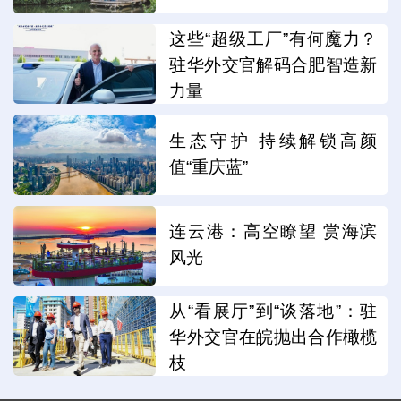
这些“超级工厂”有何魔力？
驻华外交官解码合肥智造新
力量
生态守护 持续解锁高颜
值“重庆蓝”
连云港：高空瞭望 赏海滨
风光
从“看展厅”到“谈落地”：驻
华外交官在皖抛出合作橄榄
枝