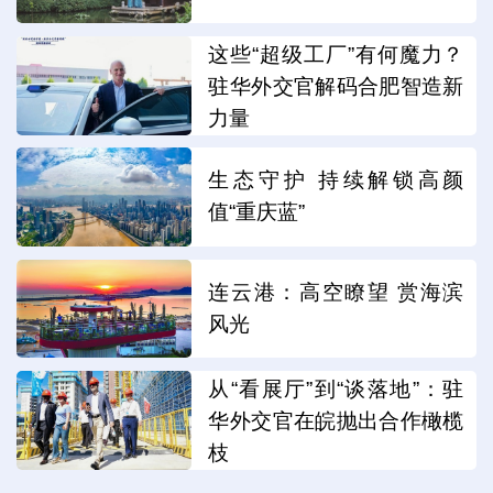
这些“超级工厂”有何魔力？
驻华外交官解码合肥智造新
力量
生态守护 持续解锁高颜
值“重庆蓝”
连云港：高空瞭望 赏海滨
风光
从“看展厅”到“谈落地”：驻
华外交官在皖抛出合作橄榄
枝