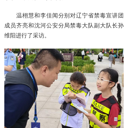
温栩慧和李佳闻分别对辽宁省禁毒宣讲团
成员齐亮和沈河公安分局禁毒大队副大队长孙
维阳进行了采访。