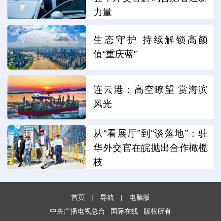
力量
生态守护 持续解锁高颜
值“重庆蓝”
连云港：高空瞭望 赏海滨
风光
从“看展厅”到“谈落地”：驻
华外交官在皖抛出合作橄榄
枝
首页
|
导航
|
电脑版
中央广播电视总台
国际在线
版权所有