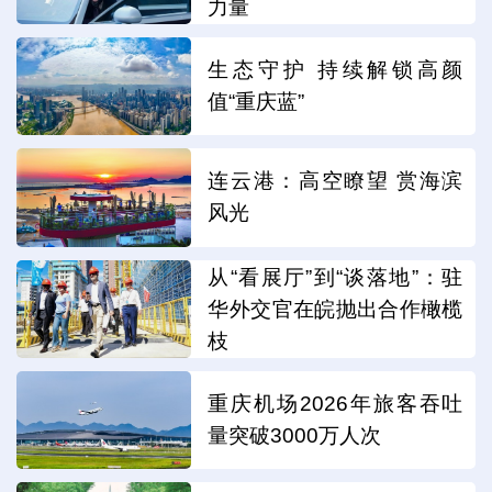
力量
生态守护 持续解锁高颜
值“重庆蓝”
连云港：高空瞭望 赏海滨
风光
从“看展厅”到“谈落地”：驻
华外交官在皖抛出合作橄榄
枝
重庆机场2026年旅客吞吐
量突破3000万人次