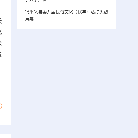
锦州义县第九届民俗文化（伏羊）活动火热
启幕
慢
巡
公
覆