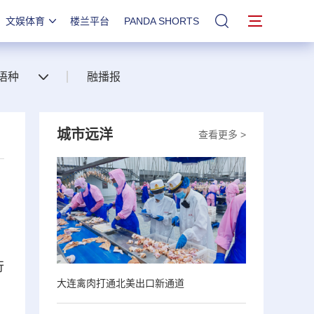
文娱体育
楼兰平台
PANDA SHORTS
站内搜索
语种
融播报
城市远洋
查看更多 >
行
大连禽肉打通北美出口新通道