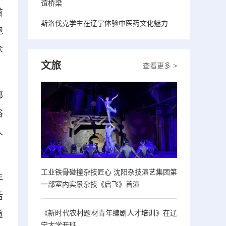
谊桥梁
首
斯洛伐克学生在辽宁体验中医药文化魅力
跑
众
文旅
查看更多 >
部
俗
人
工业铁骨碰撞杂技匠心 沈阳杂技演艺集团第
年
一部室内实景杂技《启飞》首演
后
《新时代农村题材青年编剧人才培训》在辽
道
宁大学开班