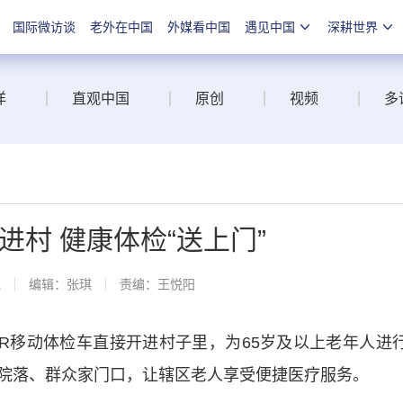
国际微访谈
老外在中国
外媒看中国
遇见中国
深耕世界
洋
直观中国
原创
视频
多
进村 健康体检“送上门”
线
编辑：张琪
责编：王悦阳
移动体检车直接开进村子里，为65岁及以上老年人进
院落、群众家门口，让辖区老人享受便捷医疗服务。