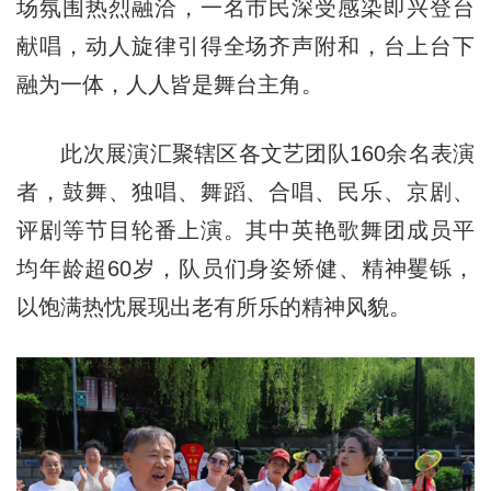
场氛围热烈融洽，一名市民深受感染即兴登台
献唱，动人旋律引得全场齐声附和，台上台下
融为一体，人人皆是舞台主角。
此次展演汇聚辖区各文艺团队160余名表演
者，鼓舞、独唱、舞蹈、合唱、民乐、京剧、
评剧等节目轮番上演。其中英艳歌舞团成员平
均年龄超60岁，队员们身姿矫健、精神矍铄，
以饱满热忱展现出老有所乐的精神风貌。