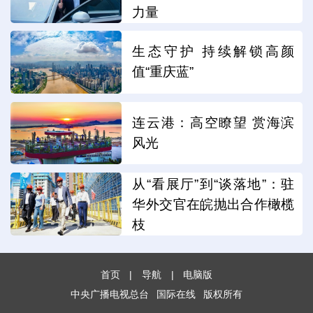
力量
生态守护 持续解锁高颜
值“重庆蓝”
连云港：高空瞭望 赏海滨
风光
从“看展厅”到“谈落地”：驻
华外交官在皖抛出合作橄榄
枝
首页
|
导航
|
电脑版
中央广播电视总台
国际在线
版权所有