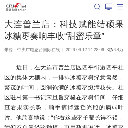
大连普兰店：科技赋能结硕果
冰糖枣奏响丰收“甜蜜乐章”
来源：中央广电总台国际在线
|
2026-06-12 14:28:06
6.4万
近日，在大连市普兰店区四平街道四平社
区的集体大棚内，一排排冰糖枣树绿意盎然，
繁茂的叶间，圆润饱满的冰糖枣缀满枝头。社
区驻村第一书记宋旦旨穿梭在枣树行间，仔细
查看果实长势，顺手摘掉遮挡光照的病弱叶
片。他欣喜地说：“你看这些枣子都长得不错，
我们不单靠经验种植，更用数据说话，冰糖枣