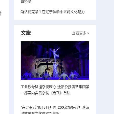
谊桥梁
斯洛伐克学生在辽宁体验中医药文化魅力
附
，
文旅
查看更多 >
工业铁骨碰撞杂技匠心 沈阳杂技演艺集团第
一部室内实景杂技《启飞》首演
“东北有戏”8月8日开园 200余场好戏打造沉
浸式关东文化体验新地标