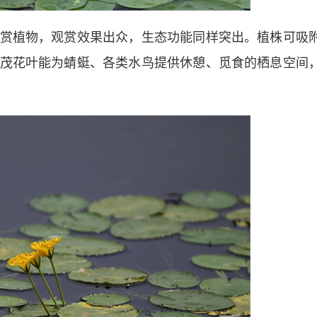
植物，观赏效果出众，生态功能同样突出。植株可吸
茂花叶能为蜻蜓、各类水鸟提供休憩、觅食的栖息空间