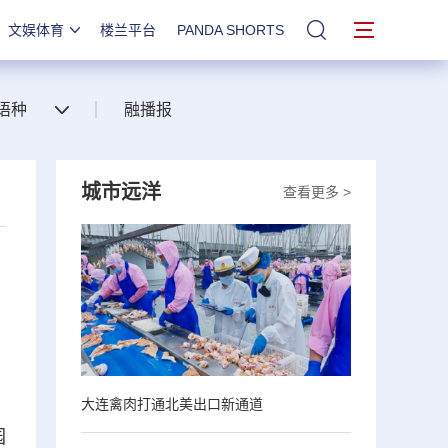
文娱体育
楼兰平台
PANDA SHORTS
站内搜索
语种
融播报
城市远洋
查看更多 >
大连禽肉打通北美出口新通道
园