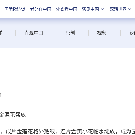
国际微访谈
老外在中国
外媒看中国
遇见中国
深耕世界
洋
直观中国
原创
视频
多
阳
金莲花盛放
，成片金莲花格外耀眼，连片金黄小花临水绽放，成为