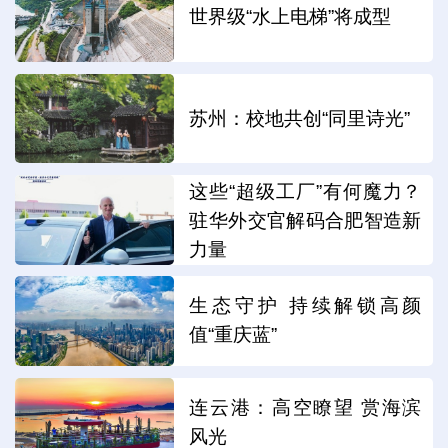
世界级“水上电梯”将成型
苏州：校地共创“同里诗光”
这些“超级工厂”有何魔力？
驻华外交官解码合肥智造新
力量
生态守护 持续解锁高颜
值“重庆蓝”
连云港：高空瞭望 赏海滨
风光