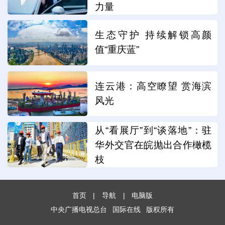
力量
生态守护 持续解锁高颜
值“重庆蓝”
连云港：高空瞭望 赏海滨
风光
从“看展厅”到“谈落地”：驻
华外交官在皖抛出合作橄榄
枝
首页
|
导航
|
电脑版
中央广播电视总台
国际在线
版权所有