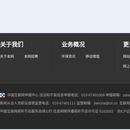
关于我们
业务概况
更
关于本网
本网招聘
环球资讯
移动增值
网站
网上
中国互联网举报中心
违法和不良信息举报电话：010-67401009 举报邮箱：jubao@
新闻从业人员职业道德监督电话：010-67401111 监督邮箱：jiancha@cri.cn 互联
中国互联网视听节目服务自律公约
信息网络传播视听节目许可证 0102002 京ICP证