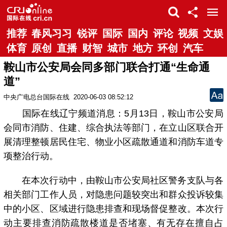
推荐
春风习习
锐评
国际
国内
评论
视频
文娱
体育
原创
直播
财智
城市
地方
环创
汽车
鞍山市公安局会同多部门联合打通“生命通
道”
中央广电总台国际在线
2020-06-03 08:52:12
国际在线辽宁频道消息：5月13日，鞍山市公安局
会同市消防、住建、综合执法等部门，在立山区联合开
展清理整顿居民住宅、物业小区疏散通道和消防车道专
项整治行动。
在本次行动中，由鞍山市公安局社区警务支队与各
相关部门工作人员，对隐患问题较突出和群众投诉较集
中的小区、区域进行隐患排查和现场督促整改。本次行
动主要排查消防疏散楼道是否堵塞、有无存在擅自占