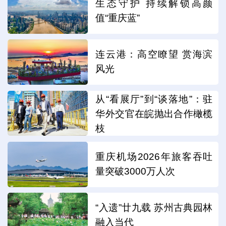
生态守护 持续解锁高颜
值“重庆蓝”
连云港：高空瞭望 赏海滨
风光
从“看展厅”到“谈落地”：驻
华外交官在皖抛出合作橄榄
枝
重庆机场2026年旅客吞吐
量突破3000万人次
“入遗”廿九载 苏州古典园林
融入当代