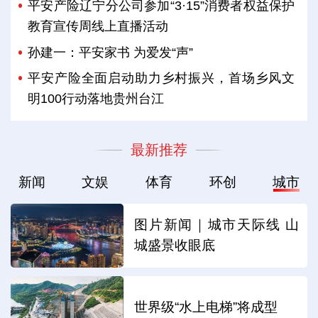
平安产险辽宁分公司参加“3·15”消费者权益保护
教育宣传周线上直播活动
孙建一：平安家书 为爱发“声”
平安产险全面启动助力乡村振兴，首场乡风文
明100行动落地贵州台江
最新推荐
新闻
文娱
体育
环创
城市
图片新闻｜城市天际线 山
城盛景收眼底
世界级“水上电梯”将成型