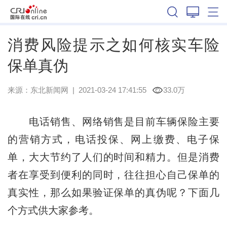
辽宁
消费风险提示之如何核实车险
保单真伪
来源：
东北新闻网
|
2021-03-24 17:41:55
33.0万
电话销售、网络销售是目前车辆保险主要
的营销方式，电话投保、网上缴费、电子保
单，大大节约了人们的时间和精力。但是消费
者在享受到便利的同时，往往担心自己保单的
真实性，那么如果验证保单的真伪呢？下面几
个方式供大家参考。