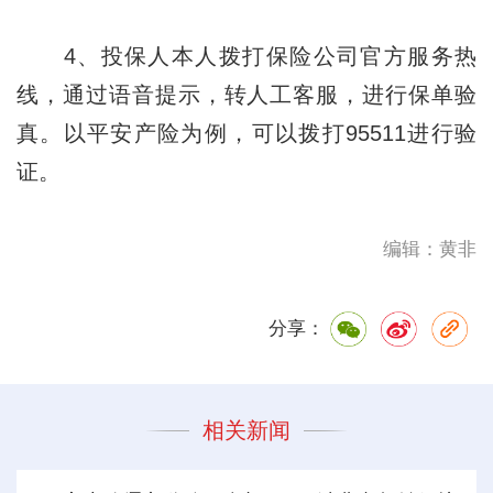
4、投保人本人拨打保险公司官方服务热
线，通过语音提示，转人工客服，进行保单验
真。以平安产险为例，可以拨打95511进行验
证。
编辑：黄非
分享：
相关新闻