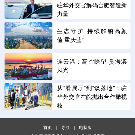
驻华外交官解码合肥智造新
力量
生态守护 持续解锁高颜
值“重庆蓝”
连云港：高空瞭望 赏海滨
风光
从“看展厅”到“谈落地”：驻
华外交官在皖抛出合作橄榄
枝
首页
|
导航
|
电脑版