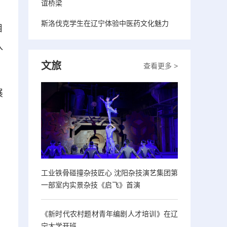
谊桥梁
斯洛伐克学生在辽宁体验中医药文化魅力
目
入
文旅
查看更多 >
展
工业铁骨碰撞杂技匠心 沈阳杂技演艺集团第
一部室内实景杂技《启飞》首演
《新时代农村题材青年编剧人才培训》在辽
宁大学开班