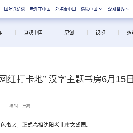
国际微访谈
老外在中国
外媒看中国
遇见中国
深耕世界
洋
直观中国
原创
视频
多
网红打卡地” 汉字主题书房6月15
线
编辑：王巍
特色书房，正式亮相沈阳老北市文盛园。