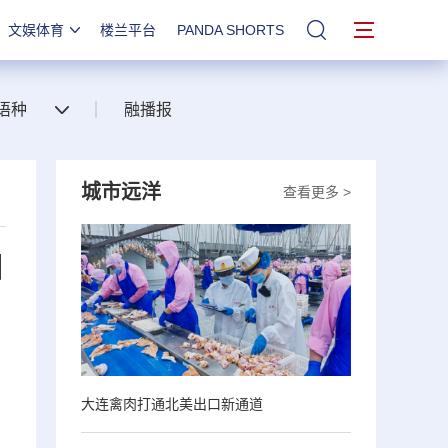
文娱体育
楼兰平台
PANDA SHORTS
站内搜索
语种
融播报
城市远洋
查看更多 >
日
大连禽肉打通北美出口新通道