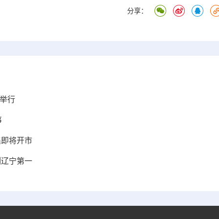
分享：
举行
事
集即将开市
列辽宁第一