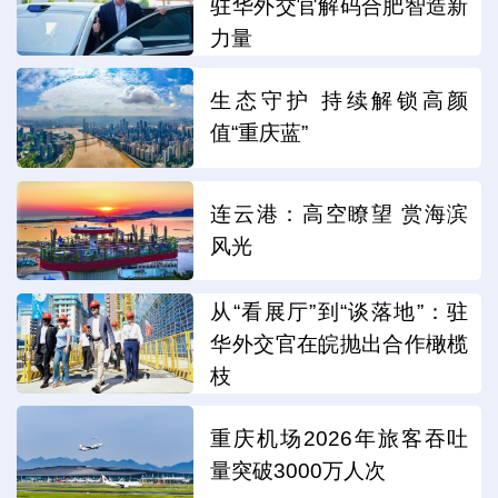
驻华外交官解码合肥智造新
力量
生态守护 持续解锁高颜
值“重庆蓝”
连云港：高空瞭望 赏海滨
风光
从“看展厅”到“谈落地”：驻
华外交官在皖抛出合作橄榄
枝
重庆机场2026年旅客吞吐
量突破3000万人次