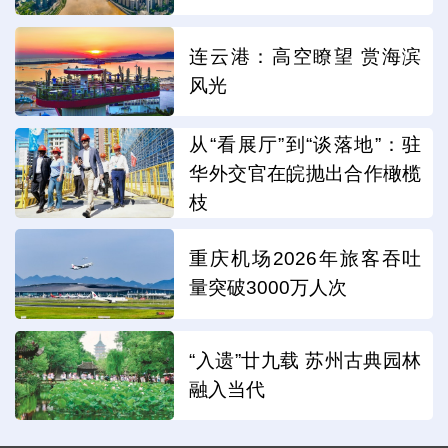
连云港：高空瞭望 赏海滨
风光
从“看展厅”到“谈落地”：驻
华外交官在皖抛出合作橄榄
枝
重庆机场2026年旅客吞吐
量突破3000万人次
“入遗”廿九载 苏州古典园林
融入当代