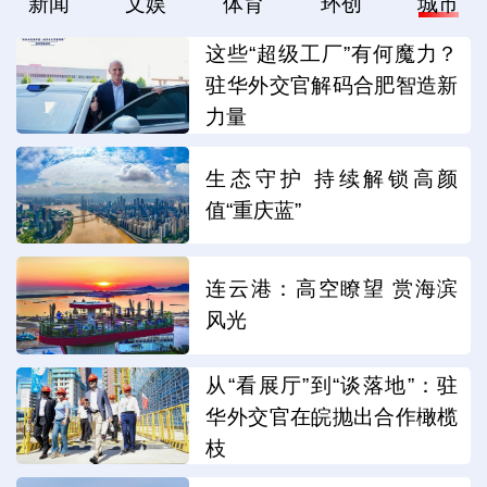
新闻
文娱
体育
环创
城市
这些“超级工厂”有何魔力？
驻华外交官解码合肥智造新
力量
生态守护 持续解锁高颜
值“重庆蓝”
连云港：高空瞭望 赏海滨
风光
从“看展厅”到“谈落地”：驻
华外交官在皖抛出合作橄榄
枝