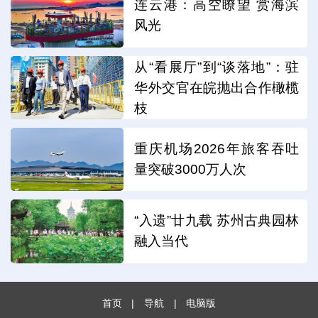
连云港：高空瞭望 赏海滨
风光
从“看展厅”到“谈落地”：驻
华外交官在皖抛出合作橄榄
枝
重庆机场2026年旅客吞吐
量突破3000万人次
“入遗”廿九载 苏州古典园林
融入当代
首页
|
导航
|
电脑版