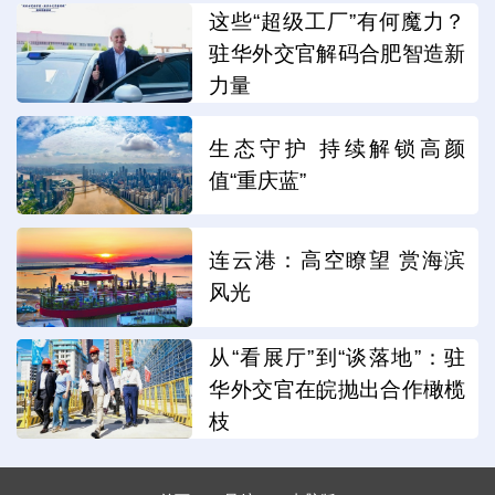
这些“超级工厂”有何魔力？
驻华外交官解码合肥智造新
力量
生态守护 持续解锁高颜
值“重庆蓝”
连云港：高空瞭望 赏海滨
风光
从“看展厅”到“谈落地”：驻
华外交官在皖抛出合作橄榄
枝