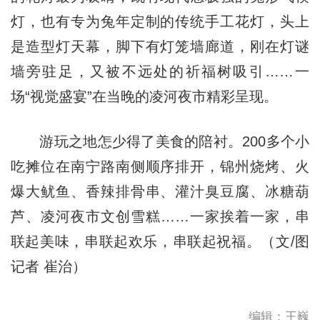
灯，也有专为兔年定制的传统手工花灯，头上
是造型灯天幕，脚下有灯笼墙廊道，刚在灯谜
墙旁驻足，又被不远处的祈福树吸引……一
场“视觉盛宴”在当晚的凌河夜市精彩呈现。
游玩之地怎少得了美食的陪衬。200多个小
吃摊位在南宁路南侧顺序排开，锦州烧烤、火
爆大鱿鱼、香辣排骨串、灌汁臭豆腐、冰糖葫
芦、凌河夜市文创雪糕……一家挨着一家，串
联起美味，串联起欢乐，串联起祝福。（文/图
记者 崔治）
编辑：王巍