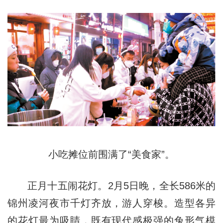
小吃摊位前围满了“美食家”。
正月十五闹花灯。2月5日晚，全长586米的
锦州凌河夜市千灯齐放，游人穿梭。造型各异
的花灯最为吸睛，既有现代感极强的兔形气模