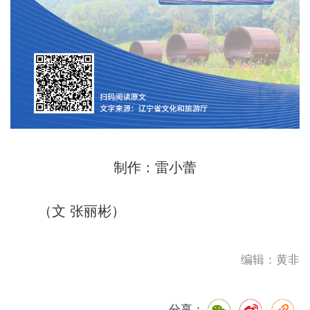
制作：雷小蕾
（文 张丽彬）
编辑：黄非
分享：