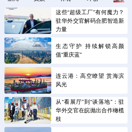
这些“超级工厂”有何魔力？
驻华外交官解码合肥智造新
力量
生态守护 持续解锁高颜
值“重庆蓝”
连云港：高空瞭望 赏海滨
风光
从“看展厅”到“谈落地”：驻
华外交官在皖抛出合作橄榄
枝