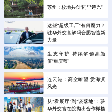
苏州：校地共创“同里诗光”
这些“超级工厂”有何魔力？
驻华外交官解码合肥智造新
力量
生态守护 持续解锁高颜
值“重庆蓝”
连云港：高空瞭望 赏海滨
风光
从“看展厅”到“谈落地”：驻
华外交官在皖抛出合作橄榄