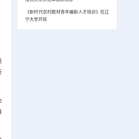
《新时代农村题材青年编剧人才培训》在辽
宁大学开班
、
美
新
2
推