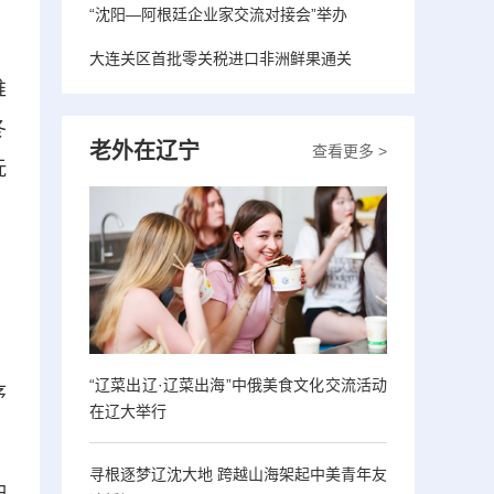
“沈阳—阿根廷企业家交流对接会”举办
大连关区首批零关税进口非洲鲜果通关
推
冬
老外在辽宁
查看更多 >
抚
“辽菜出辽·辽菜出海”中俄美食文化交流活动
序
在辽大举行
寻根逐梦辽沈大地 跨越山海架起中美青年友