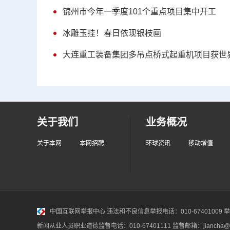
锦州市今年一季度101个重点项目集中开工
冰雕玉挂！春日依现银枝画
大连重工装备集团多吊点桥式起重机项目获世
关于我们
业务概况
关于本网
本网招聘
环球资讯
移动增值
中国互联网举报中心
违法和不良信息举报电话：010-67401009 举报邮
新闻从业人员职业道德监督电话：010-67401111 监督邮箱：jiancha@c