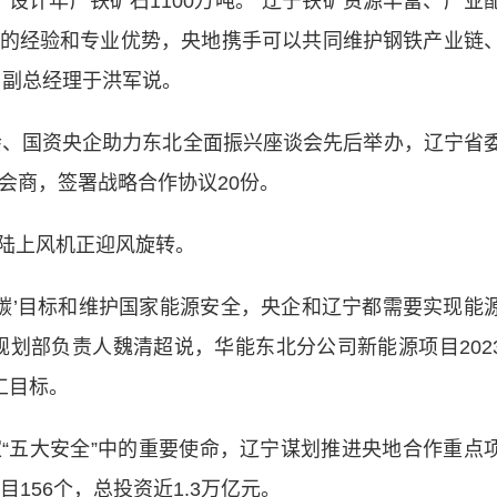
设计年产铁矿石1100万吨。“辽宁铁矿资源丰富、产业
的经验和专业优势，央地携手可以共同维护钢铁产业链
司副总经理于洪军说。
、国资央企助力东北全面振兴座谈会先后举办，辽宁省
会商，签署战略合作协议20份。
陆上风机正迎风旋转。
’目标和维护国家能源安全，央企和辽宁都需要实现能
规划部负责人魏清超说，华能东北分公司新能源项目202
工目标。
五大安全”中的重要使命，辽宁谋划推进央地合作重点
目156个，总投资近1.3万亿元。