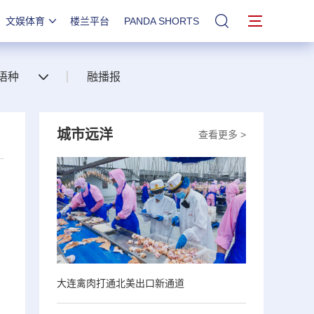
文娱体育
楼兰平台
PANDA SHORTS
站内搜索
语种
融播报
城市远洋
查看更多 >
大连禽肉打通北美出口新通道
，