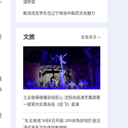
配
谊桥梁
、
斯洛伐克学生在辽宁体验中医药文化魅力
文旅
委
查看更多 >
源
3
工业铁骨碰撞杂技匠心 沈阳杂技演艺集团第
一部室内实景杂技《启飞》首演
项
“东北有戏”8月8日开园 200余场好戏打造沉
浸式关东文化体验新地标