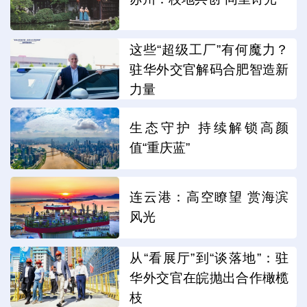
这些“超级工厂”有何魔力？
驻华外交官解码合肥智造新
力量
生态守护 持续解锁高颜
值“重庆蓝”
连云港：高空瞭望 赏海滨
风光
从“看展厅”到“谈落地”：驻
华外交官在皖抛出合作橄榄
枝