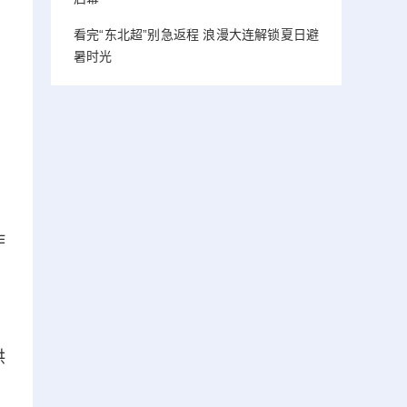
看完“东北超”别急返程 浪漫大连解锁夏日避
暑时光
作
，
供