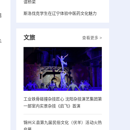
谊桥梁
斯洛伐克学生在辽宁体验中医药文化魅力
启
文旅
查看更多 >
手
工业铁骨碰撞杂技匠心 沈阳杂技演艺集团第
一部室内实景杂技《启飞》首演
锦州义县第九届民俗文化（伏羊）活动火热
启幕