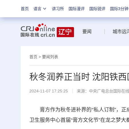
首页
语言
讲习所
国际漫评
国际锐评
国际3分钟
要闻
城市远
首页
>
要闻列表
秋冬润养正当时 沈阳铁西
2024-11-07 17:25:25
来源：中央广电总台国际在
膏方作为秋冬进补界的“私人订制”，正成
卫生服务中心首届“膏方文化节”在龙之梦大