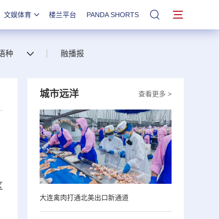
文娱体育
楼兰平台
PANDA SHORTS
站内搜索
语种
融播报
城市远洋
查看更多 >
区
大连禽肉打通北美出口新通道