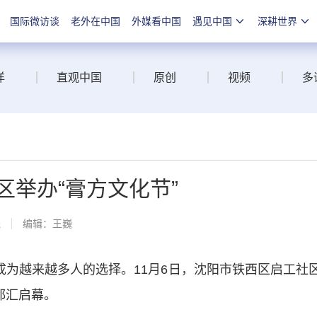
国际微访谈
老外在中国
外媒看中国
遇见中国
深耕世界
洋
直观中国
原创
视频
多
区举办“膏方文化节”
线
编辑：王巍
为越来越多人的选择。11月6日，沈阳市铁西区启工社
都汇启幕。