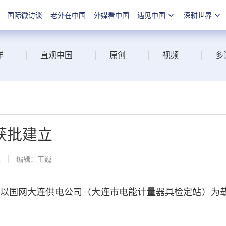
国际微访谈
老外在中国
外媒看中国
遇见中国
深耕世界
洋
直观中国
原创
视频
多
获批建立
线
编辑：王巍
国网大连供电公司（大连市电能计量器具检定站）为