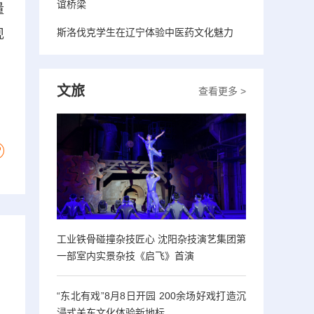
谊桥梁
量
斯洛伐克学生在辽宁体验中医药文化魅力
现
文旅
查看更多 >
工业铁骨碰撞杂技匠心 沈阳杂技演艺集团第
一部室内实景杂技《启飞》首演
“东北有戏”8月8日开园 200余场好戏打造沉
浸式关东文化体验新地标