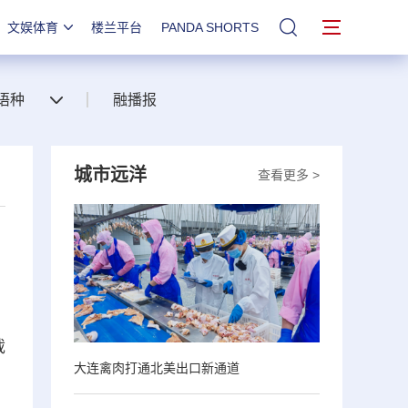
文娱体育
楼兰平台
PANDA SHORTS
站内搜索
语种
融播报
城市远洋
查看更多 >
载
大连禽肉打通北美出口新通道