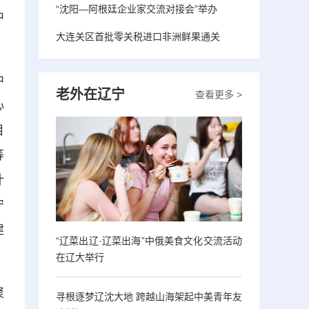
“沈阳—阿根廷企业家交流对接会”举办
中
大连关区首批零关税进口非洲鲜果通关
中
老外在辽宁
查看更多 >
心
目
等
计
宁
建
“辽菜出辽·辽菜出海”中俄美食文化交流活动
在辽大举行
聚
寻根逐梦辽沈大地 跨越山海架起中美青年友