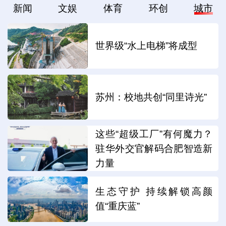
新闻
文娱
体育
环创
城市
世界级“水上电梯”将成型
苏州：校地共创“同里诗光”
这些“超级工厂”有何魔力？
驻华外交官解码合肥智造新
力量
生态守护 持续解锁高颜
值“重庆蓝”