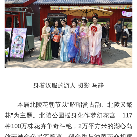
身着汉服的游人 摄影 马静
本届北陵花朝节以“昭昭赏古韵、北陵又繁
花”为主题。北陵公园摇身化作梦幻花宫，117
种100万株花卉争奇斗艳，2万平方米的湖心岛
仿若被金色星河笼罩，郁金香与油菜花交相辉