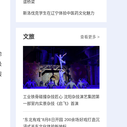
谊桥梁
斯洛伐克学生在辽宁体验中医药文化魅力
文旅
查看更多 >
他
极
服
工业铁骨碰撞杂技匠心 沈阳杂技演艺集团第
一部室内实景杂技《启飞》首演
“东北有戏”8月8日开园 200余场好戏打造沉
浸式关东文化体验新地标