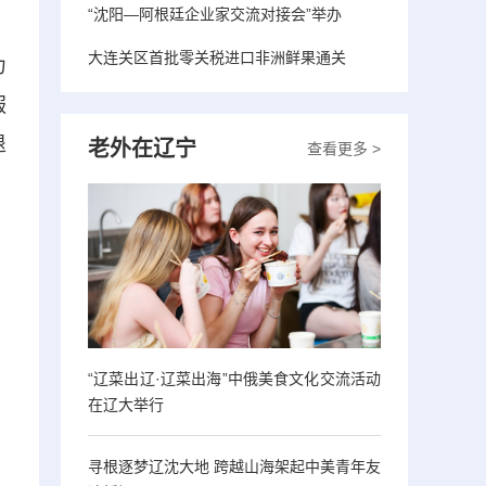
“沈阳—阿根廷企业家交流对接会”举办
大连关区首批零关税进口非洲鲜果通关
力
服
退
老外在辽宁
查看更多 >
“辽菜出辽·辽菜出海”中俄美食文化交流活动
在辽大举行
寻根逐梦辽沈大地 跨越山海架起中美青年友