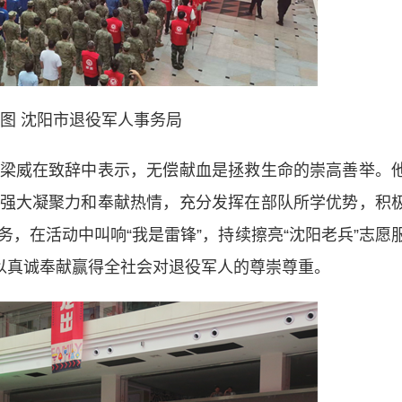
供图 沈阳市退役军人事务局
威在致辞中表示，无偿献血是拯救生命的崇高善举。
强大凝聚力和奉献热情，充分发挥在部队所学优势，积
，在活动中叫响“我是雷锋”，持续擦亮“沈阳老兵”志愿
，以真诚奉献赢得全社会对退役军人的尊崇尊重。