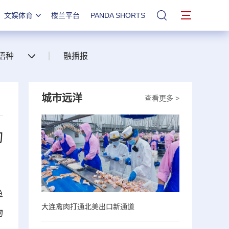
文娱体育
楼兰平台
PANDA SHORTS
站内搜索
语种
融播报
城市远洋
查看更多 >
动
单
大连禽肉打通北美出口新通道
物