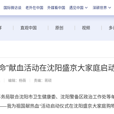
国际微访谈
老外在中国
外媒看中国
遇见中国
深耕世界
洋
直观中国
原创
视频
多
命”献血活动在沈阳盛京大家庭启
线
编辑：杨薇
责编：蒋硕
事务局联合沈阳市卫生健康委、沈阳警备区政治工作处等
——我为祖国献热血”活动启动仪式在沈阳盛京大家庭购