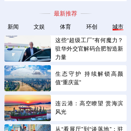
最新推荐
新闻
文娱
体育
环创
城市
这些“超级工厂”有何魔力？
驻华外交官解码合肥智造新
力量
生态守护 持续解锁高颜
值“重庆蓝”
连云港：高空瞭望 赏海滨
风光
从“看展厅”到“谈落地”：驻