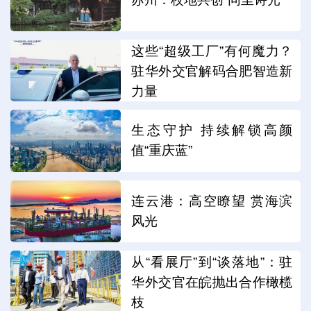
这些“超级工厂”有何魔力？
驻华外交官解码合肥智造新
力量
生态守护 持续解锁高颜
值“重庆蓝”
连云港：高空瞭望 赏海滨
风光
从“看展厅”到“谈落地”：驻
华外交官在皖抛出合作橄榄
枝