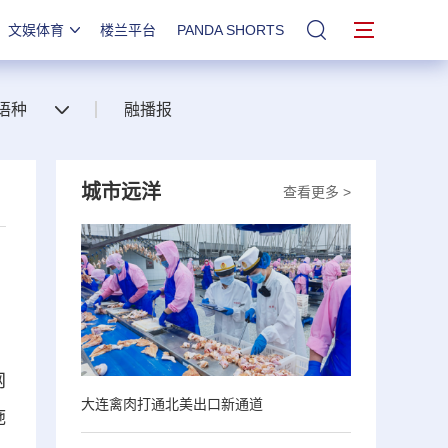
文娱体育
楼兰平台
PANDA SHORTS
站内搜索
语种
融播报
城市远洋
查看更多 >
网
大连禽肉打通北美出口新通道
施