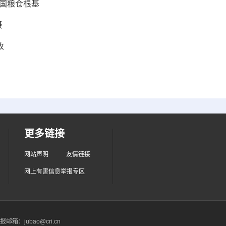
大国粮仓根基
摄
收
更多链接
网站声明
友情链接
网上有害信息举报专区
箱：jubao@cri.cn