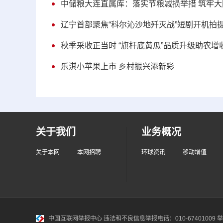
中储粮大连直属库：落实节粮减损举措 筑牢
辽宁首部聚焦“科尔沁沙地歼灭战”短剧开机拍
秋季采收正当时 “旗杆底黄瓜”品质升级助农增
乐淇小苹果上市 乡村振兴添新彩
关于我们
业务概况
关于本网
本网招聘
环球资讯
移动增值
中国互联网举报中心
违法和不良信息举报电话：010-67401009 举报邮