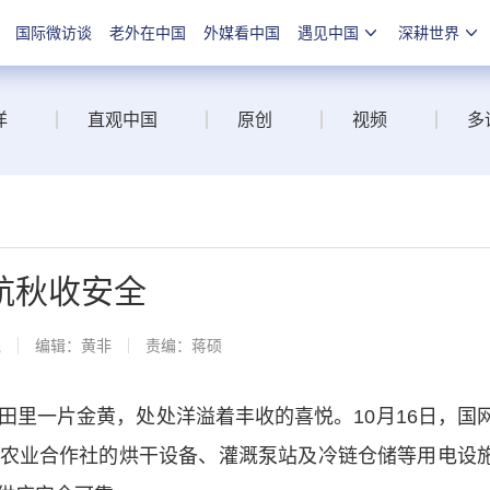
国际微访谈
老外在中国
外媒看中国
遇见中国
深耕世界
洋
直观中国
原创
视频
多
航秋收安全
线
编辑：黄非
责编：蒋硕
一片金黄，处处洋溢着丰收的喜悦。10月16日，国
农业合作社的烘干设备、灌溉泵站及冷链仓储等用电设