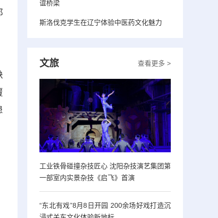
谊桥梁
都
斯洛伐克学生在辽宁体验中医药文化魅力
，
文旅
查看更多 >
缺
覆
患
工业铁骨碰撞杂技匠心 沈阳杂技演艺集团第
一部室内实景杂技《启飞》首演
“东北有戏”8月8日开园 200余场好戏打造沉
浸式关东文化体验新地标