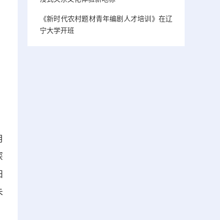
《新时代农村题材青年编剧人才培训》在辽
宁大学开班
用
深
阳
朱