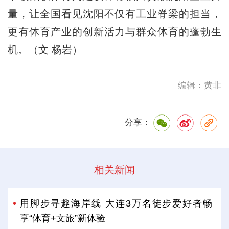
量，让全国看见沈阳不仅有工业脊梁的担当，
更有体育产业的创新活力与群众体育的蓬勃生
机。（文 杨岩）
编辑：黄非
分享：
相关新闻
用脚步寻趣海岸线 大连3万名徒步爱好者畅
享“体育+文旅”新体验