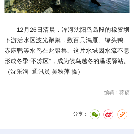
12月26日清晨，浑河沈阳鸟岛段的橡胶坝
下游活水区波光粼粼，数百只鸿雁、绿头鸭、
赤麻鸭等水鸟在此聚集。这片水域因水流不息
形成冬季“不冻区”，成为候鸟越冬的温暖驿站。
（沈乐洵 通讯员 吴秋萍 摄）
编辑：蒋硕
分享：