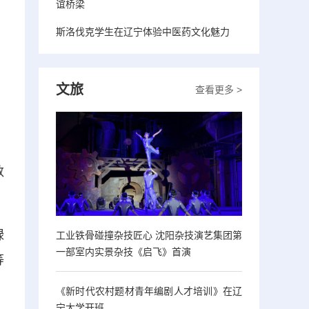
谊桥梁
斯洛伐克学生在辽宁体验中医药文化魅力
文旅
查看更多 >
数
绿
工业铁骨碰撞杂技匠心 沈阳杂技演艺集团第
一部室内实景杂技《启飞》首演
等
《新时代农村题材青年编剧人才培训》在辽
宁大学开班