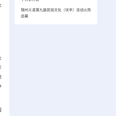
众
锦州义县第九届民俗文化（伏羊）活动火热
启幕
众
年
决
办
服