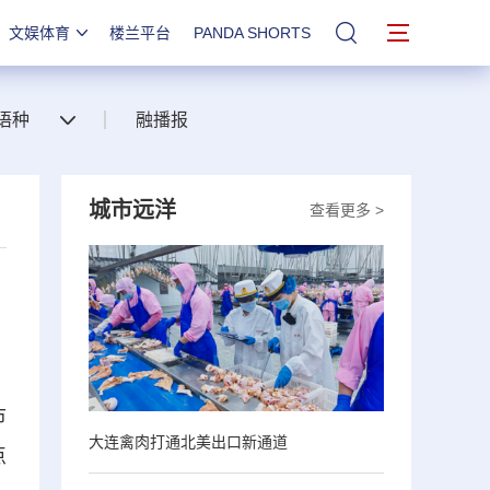
文娱体育
楼兰平台
PANDA SHORTS
站内搜索
语种
融播报
城市远洋
查看更多 >
市
大连禽肉打通北美出口新通道
点