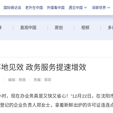
国际微访谈
老外在中国
外媒看中国
遇见中国
深耕世界
洋
直观中国
原创
视频
多
落地见效 政务服务提速增效
线
编辑：杨薇
责编：蒋硕
，现在办业务真是又快又省心！”12月22日，在沈阳
登记的企业负责人郑女士，拿着新鲜出炉的许可证连连