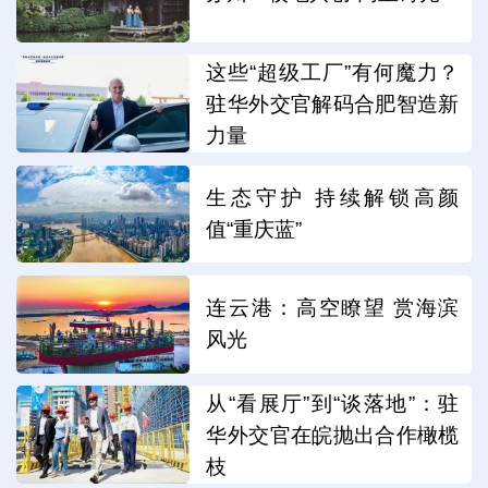
这些“超级工厂”有何魔力？
驻华外交官解码合肥智造新
力量
生态守护 持续解锁高颜
值“重庆蓝”
连云港：高空瞭望 赏海滨
风光
从“看展厅”到“谈落地”：驻
华外交官在皖抛出合作橄榄
枝