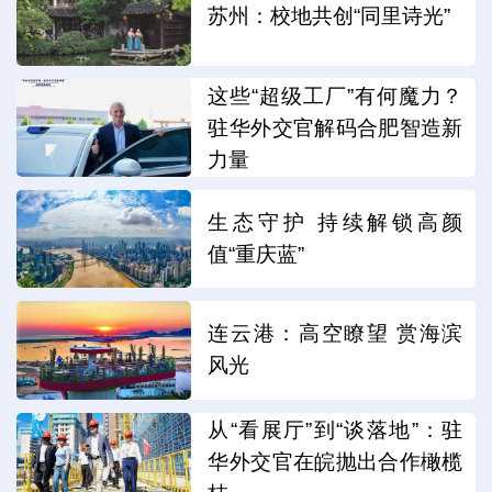
苏州：校地共创“同里诗光”
这些“超级工厂”有何魔力？
驻华外交官解码合肥智造新
力量
生态守护 持续解锁高颜
值“重庆蓝”
连云港：高空瞭望 赏海滨
风光
从“看展厅”到“谈落地”：驻
华外交官在皖抛出合作橄榄