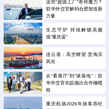
这些“超级工厂”有何魔力？
驻华外交官解码合肥智造新
力量
生态守护 持续解锁高颜
值“重庆蓝”
连云港：高空瞭望 赏海滨
风光
从“看展厅”到“谈落地”：驻
华外交官在皖抛出合作橄榄
枝
重庆机场2026年旅客吞吐