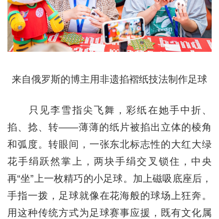
来自俄罗斯的博主用非遗掐褶纸技法制作足球
只见李雪指尖飞舞，彩纸在她手中折、
掐、捻、转——薄薄的纸片被掐出立体的棱角
和弧度。转眼间，一张东北标志性的大红大绿
花手绢跃然掌上，两块手绢交叉锁住，中央
再“坐”上一枚精巧的小足球。加上磁吸底座后，
手指一拨，足球就像在花海般的球场上狂奔。
用这种传统方式为足球赛事应援，既有文化属