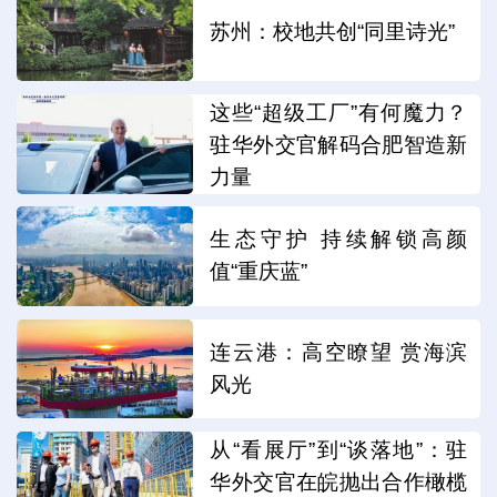
苏州：校地共创“同里诗光”
这些“超级工厂”有何魔力？
驻华外交官解码合肥智造新
力量
生态守护 持续解锁高颜
值“重庆蓝”
连云港：高空瞭望 赏海滨
风光
从“看展厅”到“谈落地”：驻
华外交官在皖抛出合作橄榄