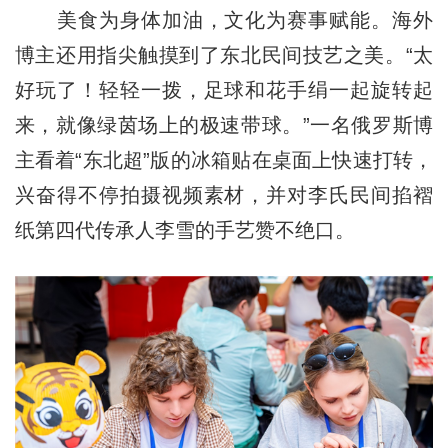
美食为身体加油，文化为赛事赋能。海外
博主还用指尖触摸到了东北民间技艺之美。“太
好玩了！轻轻一拨，足球和花手绢一起旋转起
来，就像绿茵场上的极速带球。”一名俄罗斯博
主看着“东北超”版的冰箱贴在桌面上快速打转，
兴奋得不停拍摄视频素材，并对李氏民间掐褶
纸第四代传承人李雪的手艺赞不绝口。