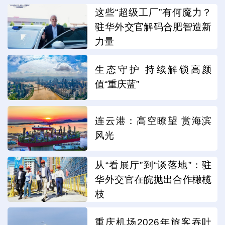
这些“超级工厂”有何魔力？
驻华外交官解码合肥智造新
力量
生态守护 持续解锁高颜
值“重庆蓝”
连云港：高空瞭望 赏海滨
风光
从“看展厅”到“谈落地”：驻
华外交官在皖抛出合作橄榄
枝
重庆机场2026年旅客吞吐