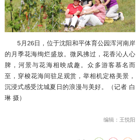
5月26日，位于沈阳和平体育公园浑河南岸
的月季花海绚烂盛放。微风拂过，花香沁人心
脾，河景与花海相映成趣。众多游客慕名而
至，穿梭花海间驻足观赏，举相机定格美景，
沉浸式感受沈城夏日的浪漫与美好。（记者 白
琳 摄）
编辑：王悦阳