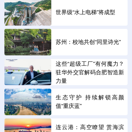
世界级“水上电梯”将成型
苏州：校地共创“同里诗光”
这些“超级工厂”有何魔力？
驻华外交官解码合肥智造新
力量
生态守护 持续解锁高颜
值“重庆蓝”
连云港：高空瞭望 赏海滨