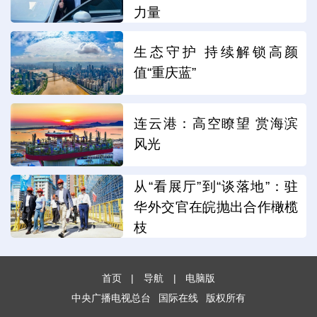
力量
生态守护 持续解锁高颜
值“重庆蓝”
连云港：高空瞭望 赏海滨
风光
从“看展厅”到“谈落地”：驻
华外交官在皖抛出合作橄榄
枝
首页
|
导航
|
电脑版
中央广播电视总台
国际在线
版权所有