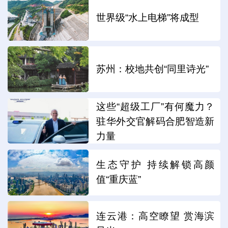
世界级“水上电梯”将成型
苏州：校地共创“同里诗光”
这些“超级工厂”有何魔力？
驻华外交官解码合肥智造新
力量
生态守护 持续解锁高颜
值“重庆蓝”
连云港：高空瞭望 赏海滨